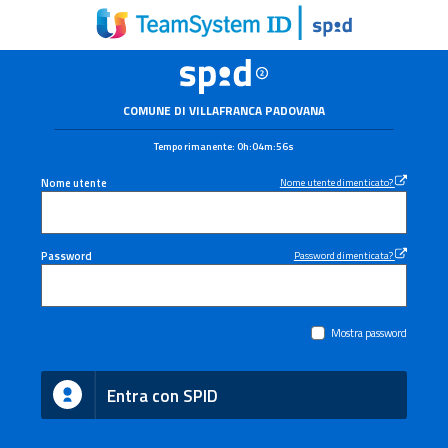
COMUNE DI VILLAFRANCA PADOVANA
Tempo rimanente:
0h:04m:56s
Nome utente
Nome utente dimenticato?
Password
Password dimenticata?
Mostra password
Entra con SPID