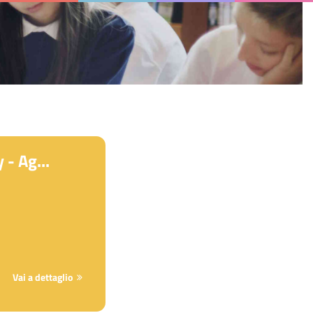
- Ag...
Vai a dettaglio