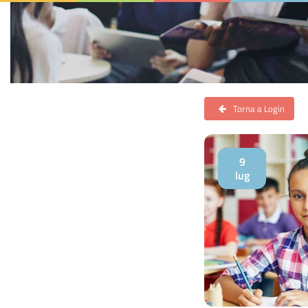
Torna a Login
9
lug