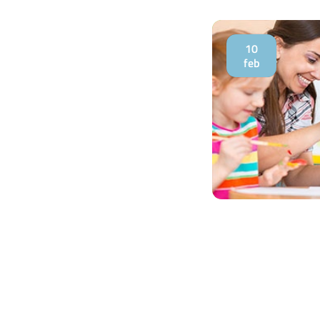
10
feb