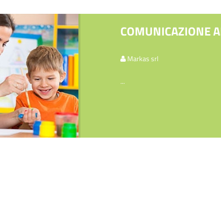
COMUNICAZIONE AL
Markas srl
...