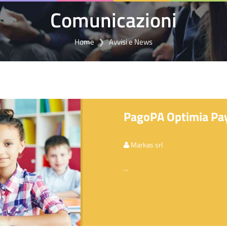
Comunicazioni
Home
Avvisi e News
PagoPA Optimia Pay 
Markas srl
...