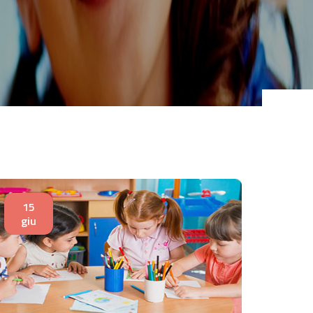
15
giu