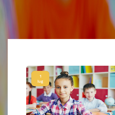
1
lug