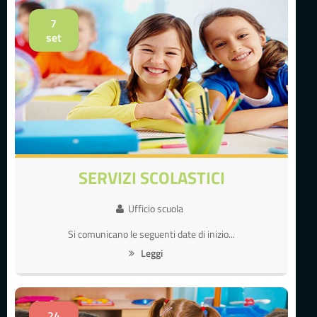
7
set
SERVIZI SCOLASTICI
Ufficio scuola
Si comunicano le seguenti date di inizio...
Leggi
24