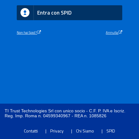
Entra con SPID
Non hai Spid?
Annulla
TI Trust Technologies Srl con unico socio - C.F. P. IVA e Iscriz.
Reg. Imp. Roma n. 04599340967 - REA n. 1085826
Contatti
Privacy
Chi Siamo
SPID