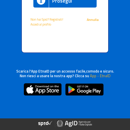
Prosegui
Non hai Spid? Registrati!
Annulla
Accedi al profilo
Scarica l'App EtnaID per un accesso facile,comodo e sicuro.
Non riesci a usare la nostra app? Clicca su
App - EtnaID