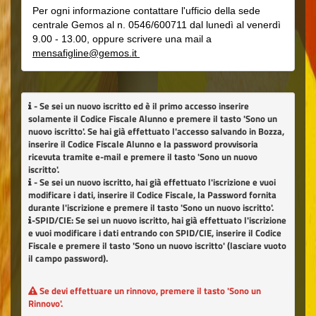
Per ogni informazione contattare l'ufficio della sede
centrale Gemos al n. 0546/600711 dal lunedì al venerdì
9.00 - 13.00, oppure scrivere una mail a
mensafigline@gemos.it
- Se sei un nuovo iscritto ed è il primo accesso inserire
solamente il Codice Fiscale Alunno e premere il tasto
'Sono un
nuovo iscritto'
. Se hai già effettuato l'accesso salvando in Bozza,
inserire il Codice Fiscale Alunno e la password provvisoria
ricevuta tramite e-mail e premere il tasto
'Sono un nuovo
iscritto'
.
- Se sei un nuovo iscritto, hai già effettuato l'iscrizione e vuoi
modificare i dati, inserire il Codice Fiscale, la Password fornita
durante l'iscrizione e premere il tasto
'Sono un nuovo iscritto'
.
-SPID/CIE: Se sei un nuovo iscritto, hai già effettuato l'iscrizione
e vuoi modificare i dati entrando con SPID/CIE, inserire il Codice
Fiscale e premere il tasto
'Sono un nuovo iscritto'
(lasciare vuoto
il campo password).
Se devi effettuare un rinnovo, premere il tasto
'Sono un
Rinnovo'
.