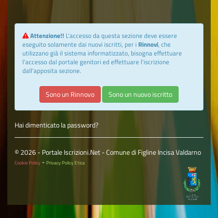
Attenzione!!
L'accesso da questa sezione deve essere
eseguito solamente dai nuovi iscritti, per i
Rinnovi
, che
utilizzano già il sistema informatizzato, bisogna effettuare
l'accesso dal portale genitori ed effettuare l'iscrizione
dall'apposita sezione.
Sono un Rinnovo
Hai dimenticato la password?
© 2026 - Portale Iscrizioni.Net - Comune di Figline Incisa Valdarno
-
Cookie Policy
Privacy Policy Etica