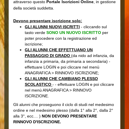
attraverso questo
Portale Iscrizioni Online
, in gestione
della società suddetta.
Devono presentare iscrizione solo:
GLI ALUNNI NUOVI ISCRITTI
-
c
liccando sul
tasto verde
SONO UN NUOVO ISCRITTO
per
poter procedere con la registrazione ed
iscrizione;
GLI ALUNNI CHE EFFETTUANO UN
PASSAGGIO DI GRADO
(da nido ad infanzia, da
infanzia a primaria, da primaria a secondaria) -
effettuare LOGIN e poi cliccare nel menù
ANAGRAFICA > RINNOVO ISCRIZIONE;
GLI ALUNNI CHE CAMBIANO PLESSO
SCOLASTICO
-
- effettuare LOGIN e poi cliccare
nel menù ANAGRAFICA > RINNOVO
ISCRIZIONE.
Gli alunni che proseguono il ciclo di studi nel medesimo
ordine e nel medesimo plesso (dalla 1° alla 2°, dalla 2°
alla 3°, ecc.... )
NON DEVONO PRESENTARE
RINNOVO D'ISCRIZIONE.