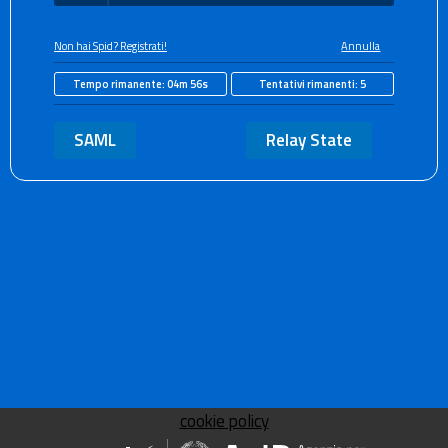
Non hai Spid? Registrati!
Annulla
Tempo rimanente:
04m 56s
Tentativi rimanenti:
5
SAML
Relay State
cookie policy