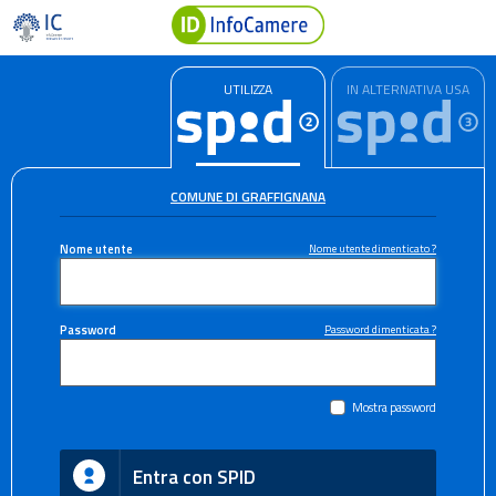
UTILIZZA
IN ALTERNATIVA USA
COMUNE DI GRAFFIGNANA
Nome utente
Nome utente dimenticato ?
Password
Password dimenticata ?
Mostra password
Entra con SPID