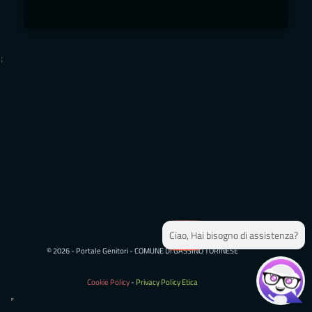
;
;
Ciao, Hai bisogno di assistenza?
© 2026 - Portale Genitori - COMUNE DI GASSINO TORINESE
Cookie Policy
-
Privacy Policy Etica