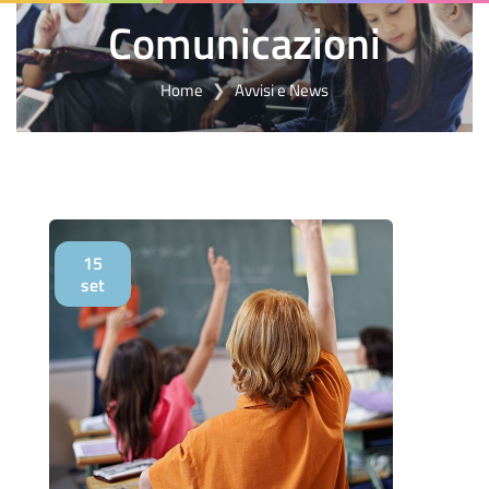
Comunicazioni
Home
Avvisi e News
15
set