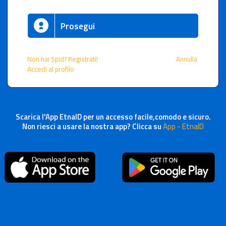
Prosegui
Non hai Spid? Registrati!
Annulla
Accedi al profilo
Scarica l'App EtnaID per un accesso facile,comodo e sicuro.
Non riesci a usare la nostra app? Clicca su
App - EtnaID