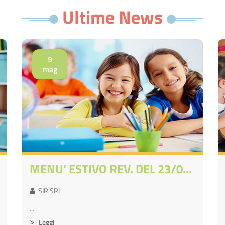
Ultime News
9
mag
MENU' ESTIVO REV. DEL 23/04/2026
SIR SRL
...
Leggi