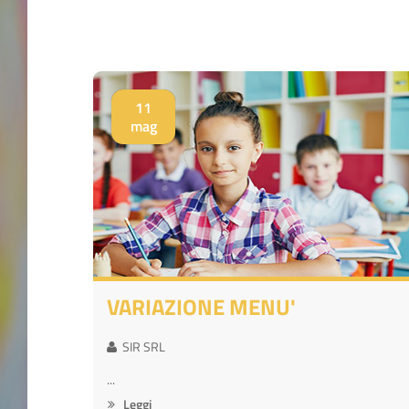
11
mag
VARIAZIONE MENU'
SIR SRL
...
Leggi