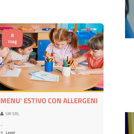
8
mag
MENU' ESTIVO CON ALLERGENI
SIR SRL
...
Leggi