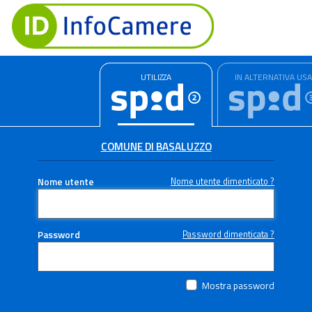
UTILIZZA
IN ALTERNATIVA US
COMUNE DI BASALUZZO
Nome utente
Nome utente dimenticato ?
Password
Password dimenticata ?
Mostra password