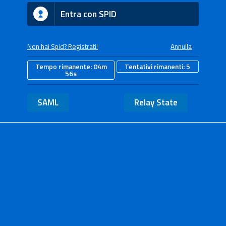
Entra con SPID
Non hai Spid? Registrati!
Annulla
Tempo rimanente:
04m
Tentativi rimanenti:
5
55s
SAML
Relay State